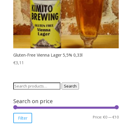
Gluten-Free Vienna Lager 5,5% 0,33l
€
3,11
Search
Search
for:
Search on price
Min
Max
Price:
€0
—
€10
Filter
price
price